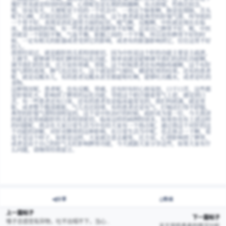
对这个胃病啊，胃靡烂这块儿，可能很多人都比较敏感，，先想一下
了，这胃得多严重啊，前两天看一个病例啊，44岁的女性，什么毛病
这个打嗝啊，反酸啊，一共三年之久。她打嗝的声音啊，特别响亮，
左侧腹部的一个疼痛，做过检查呢，说的就是慢性糜烂性胃炎呢，这
糜烂胃炎就是特别纠结啊，心情呢也是长期的烦躁啊，有点抑郁，性
嗯，容易发火，大便呢是干结的一个状态中，一查这个脉象啊，脉是
呢不白啊，舌质比较淡红，还有点齿痕，这个患者就是典型的肝郁气
一个胃不好，表现是消化道胃方面的症状，嗳气啊，反酸啊，中医就
床，我看病的时候，有一些患者就是我脾胃不好啊，总说自己脾胃不
讲就是一个阴阳平衡，气血平衡，脏腑之间的一个平衡，所以说你脾
候，一定有相关的脏器或者受到它的影响，或者有的脏器影响到它，
的人。
我曾经说过，就是跟肝的关系特别密切，因为中医说这个肝的功能主
主调节，能够调节咱们脾胃的运化功能，简单说就是能够调节我们的
调节我们的饮食，比方说你胃痛，胃胀，这个时候患者还有两胁疼痛
郁气滞的表现，脾气也比较大，这个就是肝气郁结，横逆犯胃的结果
呢，就是反酸水儿，有的患者反酸水甚至都能呕吐啊，能够吐出酸水
食物。
这种情况呢，患者呢，也有反酸，胃痛，还有时有时心烦易怒，口干
是肝郁化火，影响到了脾胃的运化功能，导致这个胆汁随着胃气上逆
苦，有一些患者还有口臭，还有的患者也是临床最常见的，我们叫痞
胀，或者整个腹部都胀，气儿也比较堵，有的患者还是有气，打嗝还
典型的肝郁气滞特别明显的，这个是中医治疗的时候，疏肝成为第一
的就是说胃病跟肝的关系特别密切，临床这样的病例特别多，如果你
的问题呢，我会在大家日常生活当中也给大家有一个指点呢，通过我
个功能的讲解，对肝对脾胃的这种影响，在日常生活当中呢，也去体