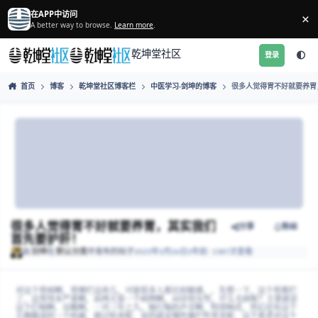
跳转到帖子
在APP中访问
A better way to browse.
Learn more
.
乾坤堂社区
首页
博客
乾坤堂社区博客栏
中医学习-剑坤的博客
很多人
很多人觉得胃不好就要养胃，其实我们
分享
首先要护肝！
由
剑坤
在
默认分类
中发布的帖子
2023年3月26日
3年前
· 1387次查看